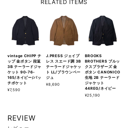
RELATED ITEMS
vintage CHIPP チ
J.PRESS ジェイプ
BROOKS
ップ 金ボタン 段返
レス スエード調 3B
BROTHERS ブルッ
3B テーラードジャ
テーラードジャケッ
クスブラザーズ 金
ケット 90-76-
ト LL/ブラウンベー
ボタン CANONICO
165/ネイビー/パッ
ジュ
生地 2B テーラード
チポケット
ジャケット
¥8,690
44REG/ネイビー
¥7,590
¥25,190
REVIEW