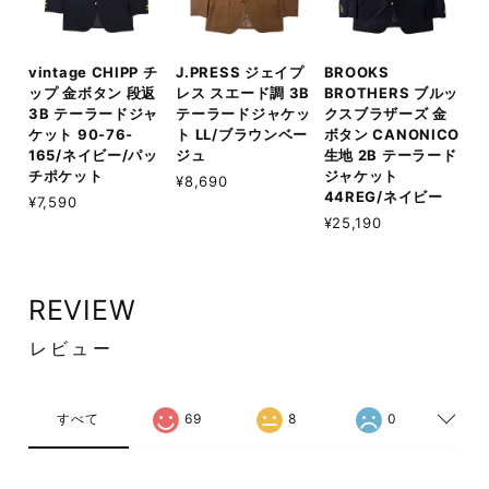
vintage CHIPP チ
J.PRESS ジェイプ
BROOKS
ップ 金ボタン 段返
レス スエード調 3B
BROTHERS ブルッ
3B テーラードジャ
テーラードジャケッ
クスブラザーズ 金
ケット 90-76-
ト LL/ブラウンベー
ボタン CANONICO
165/ネイビー/パッ
ジュ
生地 2B テーラード
チポケット
ジャケット
¥8,690
44REG/ネイビー
¥7,590
¥25,190
REVIEW
レビュー
すべて
69
8
0