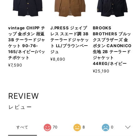
vintage CHIPP チ
J.PRESS ジェイプ
BROOKS
ップ 金ボタン 段返
レス スエード調 3B
BROTHERS ブルッ
3B テーラードジャ
テーラードジャケッ
クスブラザーズ 金
ケット 90-76-
ト LL/ブラウンベー
ボタン CANONICO
165/ネイビー/パッ
ジュ
生地 2B テーラード
チポケット
ジャケット
¥8,690
44REG/ネイビー
¥7,590
¥25,190
REVIEW
レビュー
すべて
70
8
0