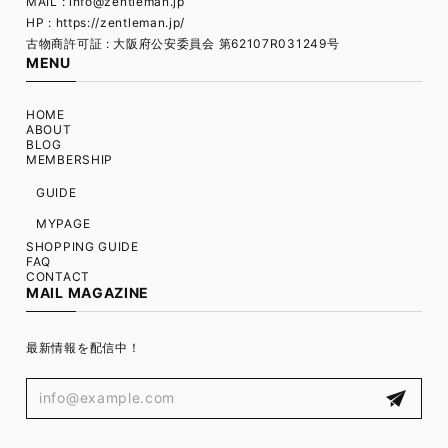
MAIL :
info@zentleman.jp
HP : https://zentleman.jp/
古物商許可証 : 大阪府公安委員会 第62107R031249号
MENU
HOME
ABOUT
BLOG
MEMBERSHIP
GUIDE
MYPAGE
SHOPPING GUIDE
FAQ
CONTACT
MAIL MAGAZINE
最新情報を配信中！