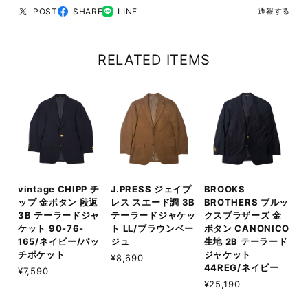
POST
SHARE
LINE
通報する
RELATED ITEMS
vintage CHIPP チ
J.PRESS ジェイプ
BROOKS
ップ 金ボタン 段返
レス スエード調 3B
BROTHERS ブルッ
3B テーラードジャ
テーラードジャケッ
クスブラザーズ 金
ケット 90-76-
ト LL/ブラウンベー
ボタン CANONICO
165/ネイビー/パッ
ジュ
生地 2B テーラード
チポケット
ジャケット
¥8,690
44REG/ネイビー
¥7,590
¥25,190