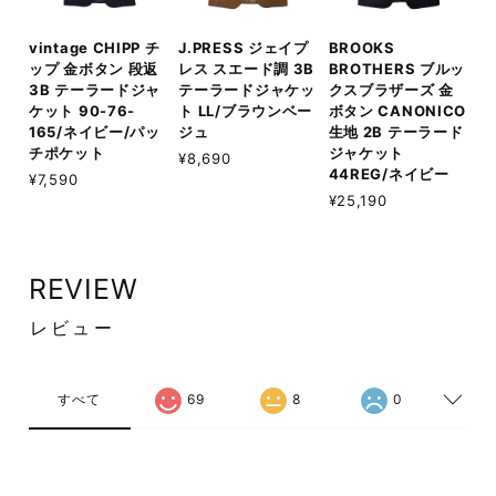
vintage CHIPP チ
J.PRESS ジェイプ
BROOKS
ップ 金ボタン 段返
レス スエード調 3B
BROTHERS ブルッ
3B テーラードジャ
テーラードジャケッ
クスブラザーズ 金
ケット 90-76-
ト LL/ブラウンベー
ボタン CANONICO
165/ネイビー/パッ
ジュ
生地 2B テーラード
チポケット
ジャケット
¥8,690
44REG/ネイビー
¥7,590
¥25,190
REVIEW
レビュー
すべて
69
8
0