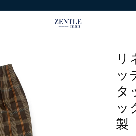
リネ
ッ
タ
ッ
製