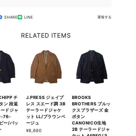
SHARE
LINE
通報する
RELATED ITEMS
 CHIPP チ
J.PRESS ジェイプ
BROOKS
タン 段返
レス スエード調 3B
BROTHERS ブルッ
ラードジャ
テーラードジャケ
クスブラザーズ 金
-76-
ット LL/ブラウンベ
ボタン
イビー/パッ
ージュ
CANONICO生地
ト
2B テーラードジャ
¥8,690
ケット 44REG/ネ