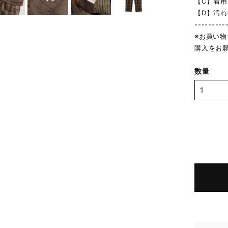
【C】着
【D】汚
---------
※お買い
購入をお
数量