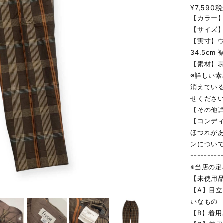
¥7,590
税
【カラー】
【サイズ】
【実寸】ウ
34.5cm 
【素材】
※詳しい
消えてい
せくださ
【その他
【コンデ
ほつれが
ンについ
---------
※当店の
【未使用
【A】目
いなもの
【B】着