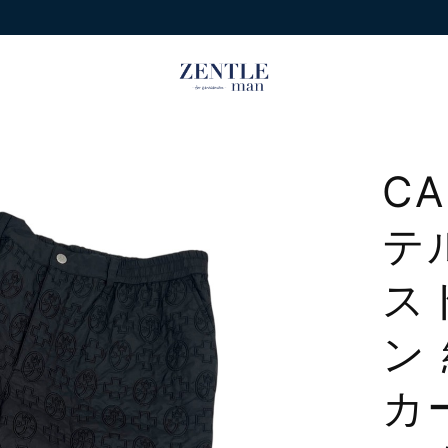
CA
テ
ス
ン
カ