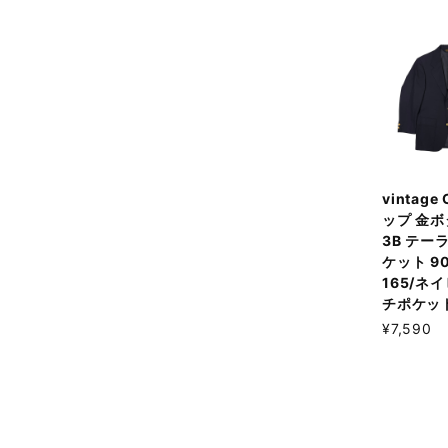
vintage
ップ 金ボ
3B テー
ケット 90
165/ネ
チポケッ
¥7,590