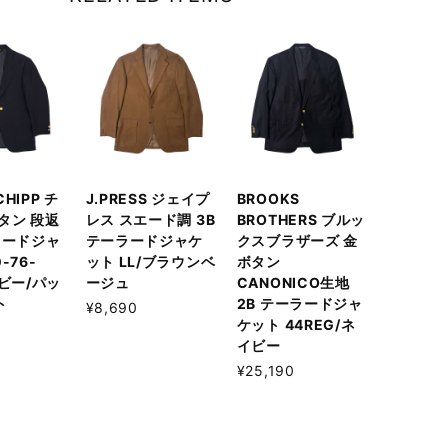
 CHIPP チ
J.PRESS ジェイプ
BROOKS
タン 段返
レス スエード調 3B
BROTHERS ブルッ
ラードジャ
テーラードジャケ
クスブラザーズ 金
-76-
ット LL/ブラウンベ
ボタン
イビー/パッ
ージュ
CANONICO生地
ト
2B テーラードジャ
¥8,690
ケット 44REG/ネ
イビー
¥25,190