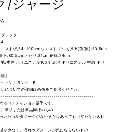
ク/ジャージ
税込
UT
】ブラック
4
スト:約84~100cm(ウエストゴム ),股上(前/後):30.5cm
m,股下:80.5cm,わたり:31cm,裾幅:24cm
地/本体 ポリエステル100% 裏地 ポリエステル 中綿 ポリ
細】--
ィション】ランク：B
ョンについての詳細は画像をご参照ください。
------------------------------------------------
定めるコンディション基準です。
品】新品または新品同様のもの
立った汚れやダメージがないまたはあっても目立たないきれ
用感が少なく、汚れやダメージが気にならないもの