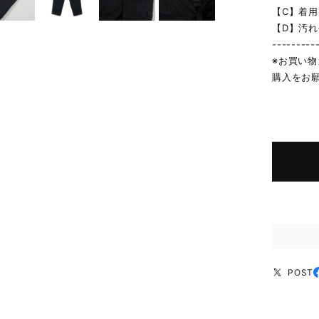
【C】着
【D】汚
---------
※お買い
購入をお
POST