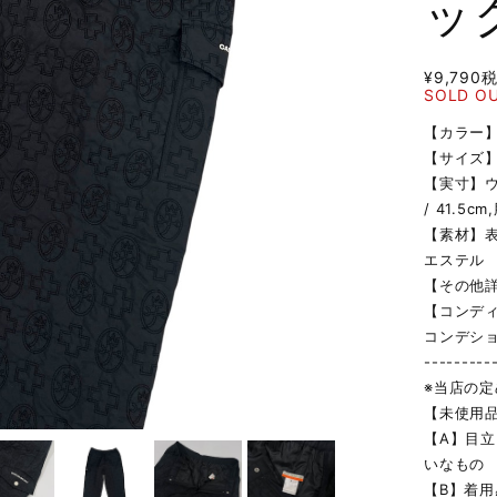
ッ
¥9,790
SOLD O
【カラー
【サイズ】
【実寸】ウエ
/ 41.5c
【素材】表
エステル
【その他詳
【コンデ
コンデシ
---------
※当店の
【未使用
【A】目
いなもの
【B】着