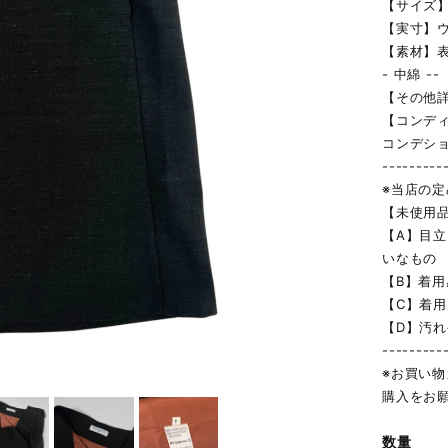
【サイズ】
【実寸】ウ
【素材】表
- 中綿 --
【その他詳
【コンデ
コンデシ
---------
※当店の
【未使用
【A】目
いなもの
【B】着
【C】着
【D】汚
---------
※お買い
購入をお
数量