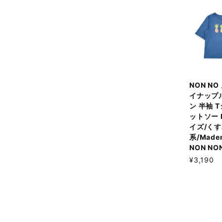
NON NO
イナップ
ン 半袖 
ットソー 
イズ/く
系/Madem
NON NO
¥3,190