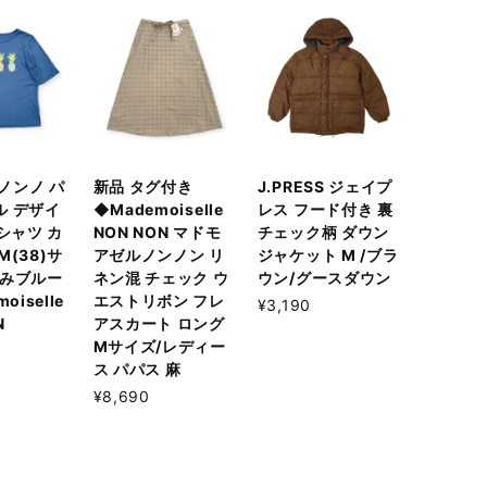
 ノンノ パ
新品 タグ付き
J.PRESS ジェイプ
ル デザイ
◆Mademoiselle
レス フード付き 裏
Tシャツ カ
NON NON マドモ
チェック柄 ダウン
M(38)サ
アゼルノンノン リ
ジャケット M /ブラ
すみブルー
ネン混 チェック ウ
ウン/グースダウン
oiselle
エストリボン フレ
¥3,190
N
アスカート ロング
Mサイズ/レディー
ス パパス 麻
¥8,690