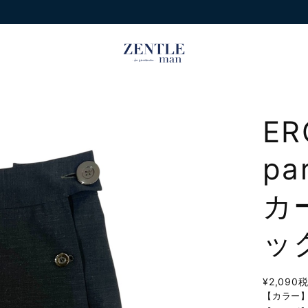
ER
pa
カ
ッ
¥2,090
【カラー