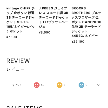
vintage CHIPP チ
J.PRESS ジェイプ
BROOKS
ップ 金ボタン 段返
レス スエード調 3B
BROTHERS ブルッ
3B テーラードジャ
テーラードジャケッ
クスブラザーズ 金
ケット 90-76-
ト LL/ブラウンベー
ボタン CANONICO
165/ネイビー/パッ
ジュ
生地 2B テーラード
チポケット
ジャケット
¥8,690
44REG/ネイビー
¥7,590
¥25,190
REVIEW
レビュー
すべて
69
8
0