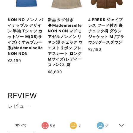
NON NO ノンノ パ
新品 タグ付き
J.PRESS ジェイプ
イナップル デザイ
◆Mademoiselle
レス フード付き 裏
ン 半袖 Tシャツ カ
NON NON マドモ
チェック柄 ダウン
ットソー M(38)サ
アゼルノンノン リ
ジャケット M /ブラ
イズ/くすみブルー
ネン混 チェック ウ
ウン/グースダウン
系/Mademoiselle
エストリボン フレ
¥3,190
NON NON
アスカート ロング
Mサイズ/レディー
¥3,190
ス パパス 麻
¥8,690
REVIEW
レビュー
すべて
69
8
0