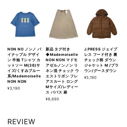
NON NO ノンノ パ
新品 タグ付き
J.PRESS ジェイプ
イナップル デザイ
◆Mademoiselle
レス フード付き 裏
ン 半袖 Tシャツ カ
NON NON マドモ
チェック柄 ダウン
ットソー M(38)サ
アゼルノンノン リ
ジャケット M /ブラ
イズ/くすみブルー
ネン混 チェック ウ
ウン/グースダウン
系/Mademoiselle
エストリボン フレ
¥3,190
NON NON
アスカート ロング
Mサイズ/レディー
¥3,190
ス パパス 麻
¥8,690
REVIEW