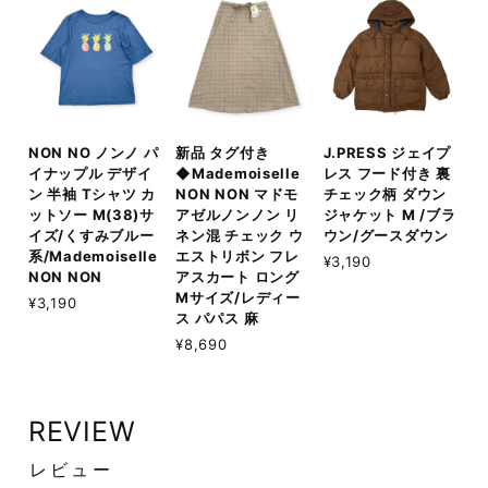
NON NO ノンノ パ
新品 タグ付き
J.PRESS ジェイプ
イナップル デザイ
◆Mademoiselle
レス フード付き 裏
ン 半袖 Tシャツ カ
NON NON マドモ
チェック柄 ダウン
ットソー M(38)サ
アゼルノンノン リ
ジャケット M /ブラ
イズ/くすみブルー
ネン混 チェック ウ
ウン/グースダウン
系/Mademoiselle
エストリボン フレ
¥3,190
NON NON
アスカート ロング
Mサイズ/レディー
¥3,190
ス パパス 麻
¥8,690
REVIEW
レビュー