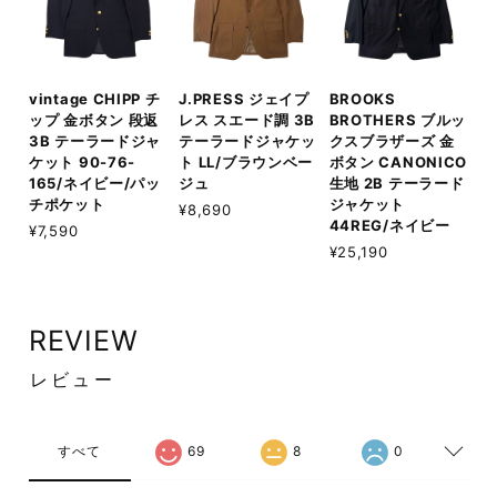
vintage CHIPP チ
J.PRESS ジェイプ
BROOKS
ップ 金ボタン 段返
レス スエード調 3B
BROTHERS ブルッ
3B テーラードジャ
テーラードジャケッ
クスブラザーズ 金
ケット 90-76-
ト LL/ブラウンベー
ボタン CANONICO
165/ネイビー/パッ
ジュ
生地 2B テーラード
チポケット
ジャケット
¥8,690
44REG/ネイビー
¥7,590
¥25,190
REVIEW
レビュー
すべて
69
8
0