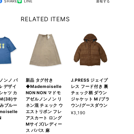
SHARE
LINE
通報する
RELATED ITEMS
 ノンノ パ
新品 タグ付き
J.PRESS ジェイプ
ル デザイ
◆Mademoiselle
レス フード付き 裏
Tシャツ カ
NON NON マドモ
チェック柄 ダウン
M(38)サ
アゼルノンノン リ
ジャケット M /ブラ
すみブルー
ネン混 チェック ウ
ウン/グースダウン
oiselle
エストリボン フレ
¥3,190
N
アスカート ロング
Mサイズ/レディー
ス パパス 麻