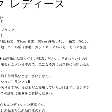
ク レディース
税込
UT
】ブラック
1
幅/裄丈：39cm 着丈：63cm 身幅：46cm 袖丈：56.5cm
表地：ウール系（羊毛・カシミヤ・アルパカ・モヘアを含
素材は画像の品質タグをご確認ください。見えづらいものや、
る場合もございますので、気になる方はお気軽にお問い合わ
い。
詳細】付属品などはございません。
ィション】ランク：B
がありますが、まだまだご愛用していただけます。コンデシ
いての詳細は画像をご参照ください。
------------------------------------------------
定めるコンディション基準です。
品】新品または新品同様のもの