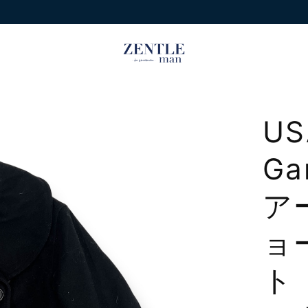
US
Ga
ア
ョ
ト