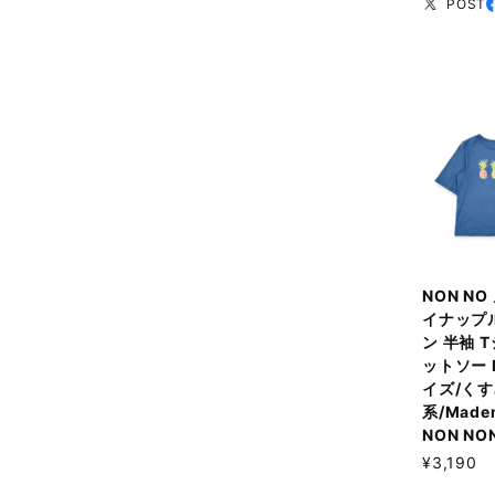
POST
NON NO
イナップ
ン 半袖 
ットソー 
イズ/く
系/Madem
NON NO
¥3,190