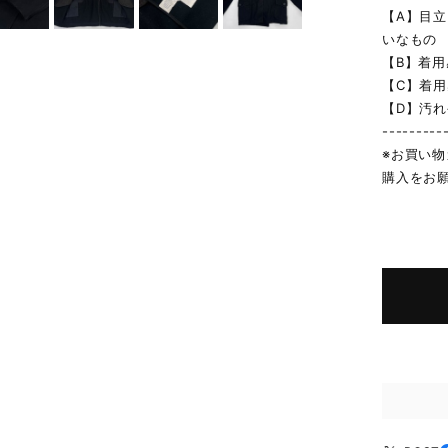
【A】目
いなもの
【B】着
【C】着
【D】汚
---------
※お買い
購入をお