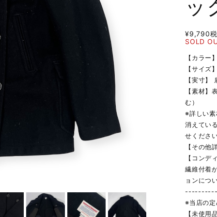
ッ
¥9,790
SOLD O
【カラー
【サイズ】
【実寸】 肩
【素材】
む）
※詳しい
消えてい
せくださ
【その他
【コンデ
繊維付着
ョンにつ
---------
※当店の
【未使用