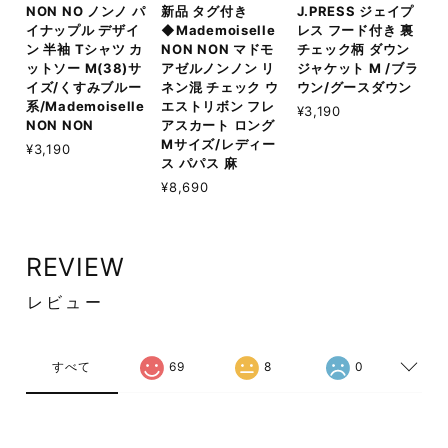
NON NO ノンノ パ
新品 タグ付き
J.PRESS ジェイプ
イナップル デザイ
◆Mademoiselle
レス フード付き 裏
ン 半袖 Tシャツ カ
NON NON マドモ
チェック柄 ダウン
ットソー M(38)サ
アゼルノンノン リ
ジャケット M /ブラ
イズ/くすみブルー
ネン混 チェック ウ
ウン/グースダウン
系/Mademoiselle
エストリボン フレ
¥3,190
NON NON
アスカート ロング
Mサイズ/レディー
¥3,190
ス パパス 麻
¥8,690
REVIEW
レビュー
すべて
69
8
0