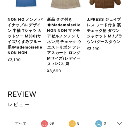
NON NO ノンノ パ
新品 タグ付き
J.PRESS ジェイプ
イナップル デザイ
◆Mademoiselle
レス フード付き 裏
ン 半袖 Tシャツ カ
NON NON マドモ
チェック柄 ダウン
ットソー M(38)サ
アゼルノンノン リ
ジャケット M /ブラ
イズ/くすみブルー
ネン混 チェック ウ
ウン/グースダウン
系/Mademoiselle
エストリボン フレ
¥3,190
NON NON
アスカート ロング
Mサイズ/レディー
¥3,190
ス パパス 麻
¥8,690
REVIEW
レビュー
すべて
69
8
0