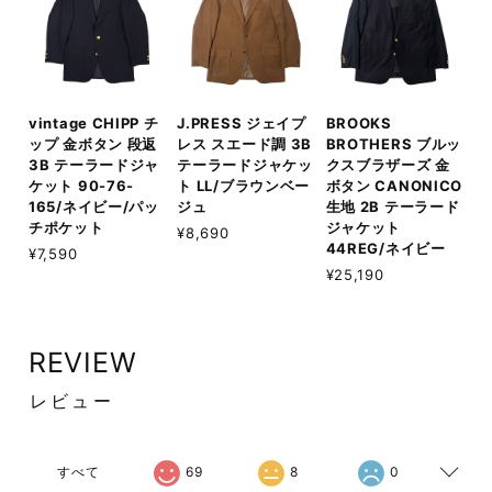
vintage CHIPP チ
J.PRESS ジェイプ
BROOKS
ップ 金ボタン 段返
レス スエード調 3B
BROTHERS ブルッ
3B テーラードジャ
テーラードジャケッ
クスブラザーズ 金
ケット 90-76-
ト LL/ブラウンベー
ボタン CANONICO
165/ネイビー/パッ
ジュ
生地 2B テーラード
チポケット
ジャケット
¥8,690
44REG/ネイビー
¥7,590
¥25,190
REVIEW
レビュー
すべて
69
8
0