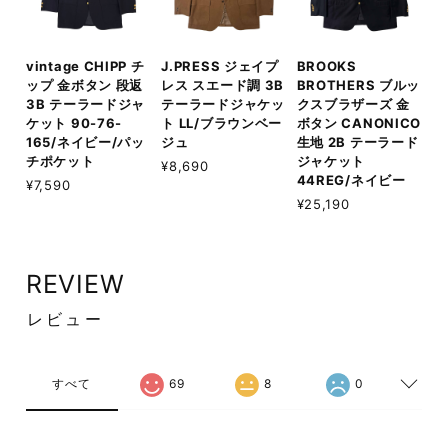
vintage CHIPP チ
J.PRESS ジェイプ
BROOKS
ップ 金ボタン 段返
レス スエード調 3B
BROTHERS ブルッ
3B テーラードジャ
テーラードジャケッ
クスブラザーズ 金
ケット 90-76-
ト LL/ブラウンベー
ボタン CANONICO
165/ネイビー/パッ
ジュ
生地 2B テーラード
チポケット
ジャケット
¥8,690
44REG/ネイビー
¥7,590
¥25,190
REVIEW
レビュー
すべて
69
8
0