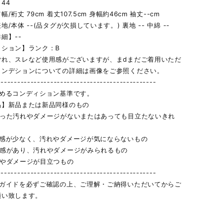
44
/裄丈 79cm 着丈107.5cm 身幅約46cm 袖丈--cm
/本体 --(品タグが欠損しています。) 裏地 -- 中綿 --
細】--
ィション】ランク：B
ごれ、スレなど使用感がございますが、まdまだご着用いただ
コンデションについての詳細は画像をご参照ください。
------------------------------------------------
定めるコンディション基準です。
品】新品または新品同様のもの
立った汚れやダメージがないまたはあっても目立たないきれ
用感が少なく、汚れやダメージが気にならないもの
用感があり、汚れやダメージがみられるもの
れやダメージが目立つもの
------------------------------------------------
物ガイドを必ずご確認の上、ご理解・ご納得いただいてからご
願い致します。