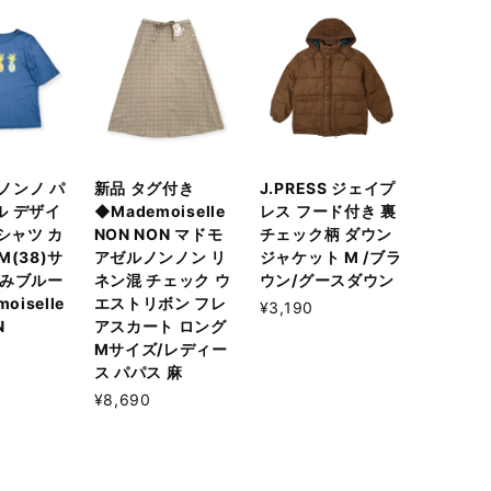
 ノンノ パ
新品 タグ付き
J.PRESS ジェイプ
ル デザイ
◆Mademoiselle
レス フード付き 裏
Tシャツ カ
NON NON マドモ
チェック柄 ダウン
M(38)サ
アゼルノンノン リ
ジャケット M /ブラ
すみブルー
ネン混 チェック ウ
ウン/グースダウン
oiselle
エストリボン フレ
¥3,190
N
アスカート ロング
Mサイズ/レディー
ス パパス 麻
¥8,690