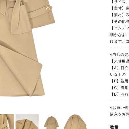
【サイズ】
【実寸】肩幅
【素材】表地
【その他詳
【コンデ
細かなよ
けます。
---------
※当店の
【未使用
【A】目
いなもの
【B】着
【C】着
【D】汚
---------
※お買い
購入をお
数量