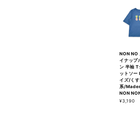
NON NO
イナップ
ン 半袖 
ットソー 
イズ/く
系/Madem
NON NO
¥3,190