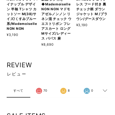
イナップル デザイ
◆Mademoiselle
レス フード付き 裏
ン 半袖 Tシャツ カ
NON NON マドモ
チェック柄 ダウン
ットソー M(38)サ
アゼルノンノン リ
ジャケット M /ブラ
イズ/くすみブルー
ネン混 チェック ウ
ウン/グースダウン
系/Mademoiselle
エストリボン フレ
¥3,190
NON NON
アスカート ロング
Mサイズ/レディー
¥3,190
ス パパス 麻
¥8,690
REVIEW
レビュー
すべて
70
8
0