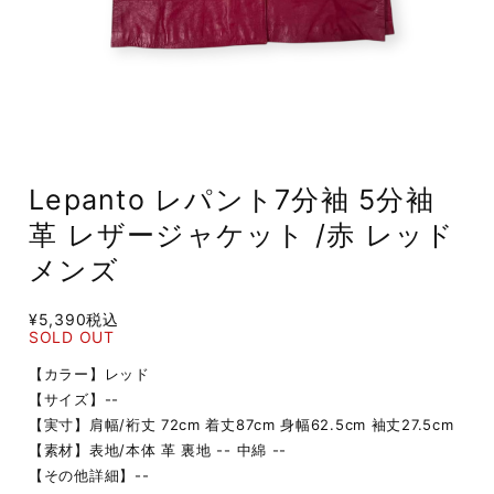
Lepanto レパント7分袖 5分袖
革 レザージャケット /赤 レッド
メンズ
¥5,390
税込
SOLD OUT
【カラー】レッド
【サイズ】--
【実寸】肩幅/裄丈 72cm 着丈87cm 身幅62.5cm 袖丈27.5cm
【素材】表地/本体 革 裏地 -- 中綿 --
【その他詳細】--