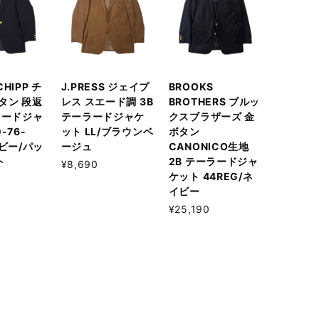
 CHIPP チ
J.PRESS ジェイプ
BROOKS
タン 段返
レス スエード調 3B
BROTHERS ブルッ
ラードジャ
テーラードジャケ
クスブラザーズ 金
-76-
ット LL/ブラウンベ
ボタン
イビー/パッ
ージュ
CANONICO生地
ト
2B テーラードジャ
¥8,690
ケット 44REG/ネ
イビー
¥25,190