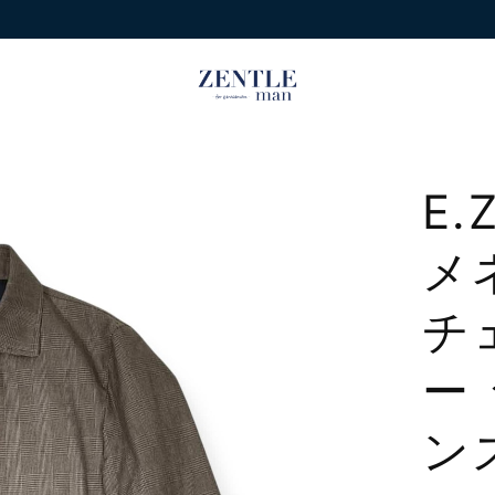
E.
メ
チ
ー
ン