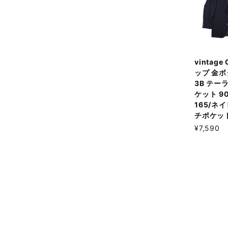
vintage
ップ 金ボ
3B テー
ケット 90
165/ネ
チポケッ
¥7,590