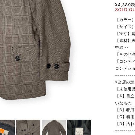
¥4,389
SOLD O
【カラー
【サイズ】
【実寸】肩幅
【素材】表
中綿 --
【その他詳
【コンデ
コンデシ
---------
※当店の
【未使用
【A】目
いなもの
【B】着
【C】着
【D】汚
---------