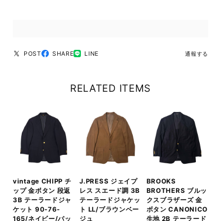
POST
SHARE
LINE
通報する
RELATED ITEMS
vintage CHIPP チ
J.PRESS ジェイプ
BROOKS
ップ 金ボタン 段返
レス スエード調 3B
BROTHERS ブルッ
3B テーラードジャ
テーラードジャケッ
クスブラザーズ 金
ケット 90-76-
ト LL/ブラウンベー
ボタン CANONICO
165/ネイビー/パッ
ジュ
生地 2B テーラード