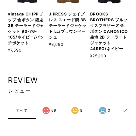
vintage CHIPP チ
J.PRESS ジェイプ
BROOKS
ップ 金ボタン 段返
レス スエード調 3B
BROTHERS ブルッ
3B テーラードジャ
テーラードジャケッ
クスブラザーズ 金
ケット 90-76-
ト LL/ブラウンベー
ボタン CANONICO
165/ネイビー/パッ
ジュ
生地 2B テーラード
チポケット
ジャケット
¥8,690
44REG/ネイビー
¥7,590
¥25,190
REVIEW
レビュー
すべて
69
8
0