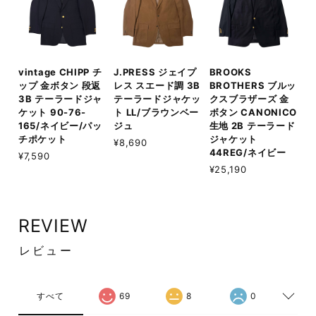
vintage CHIPP チ
J.PRESS ジェイプ
BROOKS
ップ 金ボタン 段返
レス スエード調 3B
BROTHERS ブルッ
3B テーラードジャ
テーラードジャケッ
クスブラザーズ 金
ケット 90-76-
ト LL/ブラウンベー
ボタン CANONICO
165/ネイビー/パッ
ジュ
生地 2B テーラード
チポケット
ジャケット
¥8,690
44REG/ネイビー
¥7,590
¥25,190
REVIEW
レビュー
すべて
69
8
0