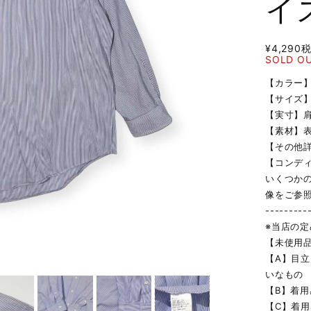
イ
¥4,290
SOLD O
【カラー
【サイズ】
【実寸】肩幅
【素材】表地
【その他詳
【コンデ
いくつか
像をご参
---------
※当店の
【未使用
【A】目
いなもの
【B】着
【C】着