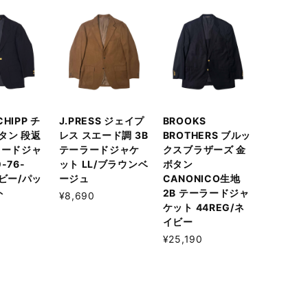
 CHIPP チ
J.PRESS ジェイプ
BROOKS
タン 段返
レス スエード調 3B
BROTHERS ブルッ
ラードジャ
テーラードジャケ
クスブラザーズ 金
-76-
ット LL/ブラウンベ
ボタン
イビー/パッ
ージュ
CANONICO生地
ト
2B テーラードジャ
¥8,690
ケット 44REG/ネ
イビー
¥25,190