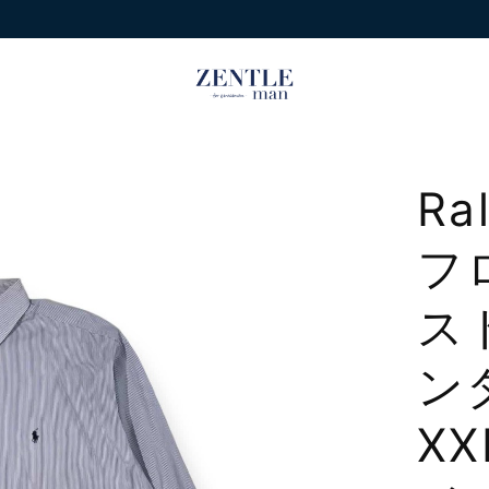
Ra
フ
ス
ン
X