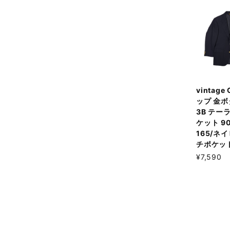
vintage
ップ 金ボ
3B テー
ケット 90
165/ネ
チポケッ
¥7,590