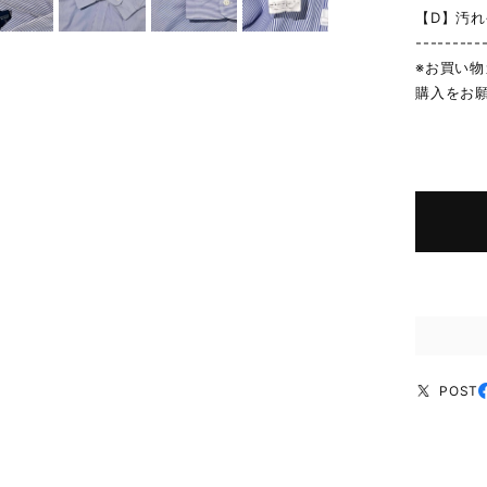
【D】汚
---------
※お買い
購入をお
POST