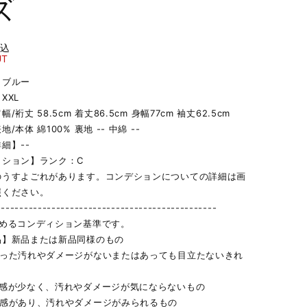
ズ
税込
UT
】ブルー
XXL
/裄丈 58.5cm 着丈86.5cm 身幅77cm 袖丈62.5cm
/本体 綿100% 裏地 -- 中綿 --
細】--
ィション】ランク：C
のうすよごれがあります。コンデションについての詳細は画
照ください。
------------------------------------------------
定めるコンディション基準です。
品】新品または新品同様のもの
立った汚れやダメージがないまたはあっても目立たないきれ
用感が少なく、汚れやダメージが気にならないもの
用感があり、汚れやダメージがみられるもの